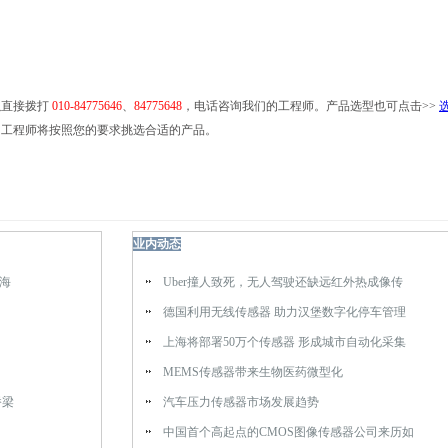
以直接拨打
010-84775646
、
84775648
，电话咨询我们的工程师。产品选型也可点击>>
的工程师将按照您的要求挑选合适的产品。
业内动态
海
Uber撞人致死，无人驾驶还缺远红外热成像传
德国利用无线传感器 助力汉堡数字化停车管理
上海将部署50万个传感器 形成城市自动化采集
MEMS传感器带来生物医药微型化
桥梁
汽车压力传感器市场发展趋势
中国首个高起点的CMOS图像传感器公司来历如