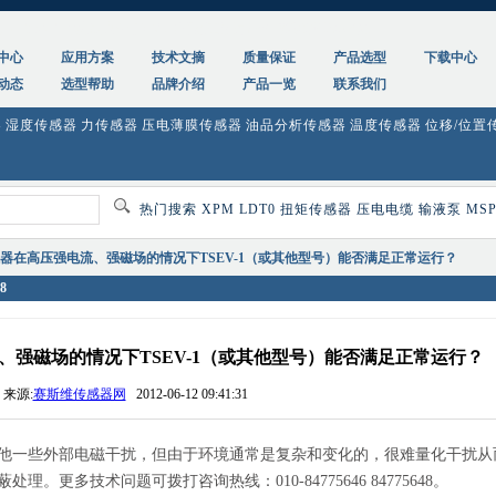
TSEV-1（或其他型号）能否满足正常运行？-赛斯维传感器网
中心
应用方案
技术文摘
质量保证
产品选型
下载中心
动态
选型帮助
品牌介绍
产品一览
联系我们
器
湿度传感器
力传感器
压电薄膜传感器
油品分析传感器
温度传感器
位移/位置
热门搜索
XPM
LDT0
扭矩传感器
压电电缆
输液泵
MSP
感器在高压强电流、强磁场的情况下TSEV-1（或其他型号）能否满足正常运行？
8
、强磁场的情况下TSEV-1（或其他型号）能否满足正常运行？
来源:
赛斯维传感器网
2012-06-12 09:41:31
他一些外部电磁干扰，但由于环境通常是复杂和变化的，很难量化干扰从
更多技术问题可拨打咨询热线：010-84775646 84775648。