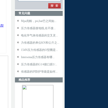
常见问题
Mpa兆帕，psi,bar巴之间如...
选型
压力传感器接地线,在不接...
电化学气体传感器的交叉灵...
力传感器的单位KN和公斤之...
154N压力传感器的O型圈是...
Intersema压力传感器有哪...
压力传感器的G1/4接口跟1/...
传感器的IP防护等级是如何...
精品推荐