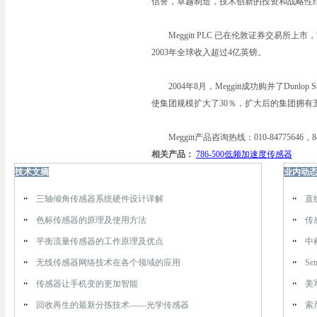
信誉，卓越制造，技术创新的投资和战略性
Meggitt PLC 已在伦敦证券交易所上市，
2003年全球收入超过4亿英镑。
2004年8月，Meggitt成功购并了Dunlop S
使集团规模扩大了30％，扩大后的集团拥有五
Meggitt产品咨询热线：010-84775646，84
相关产品：
786-500低频加速度传感器
技术文摘
业内动
三轴倾角传感器系统硬件设计详解
直
色标传感器的原理及使用方法
传
平衡流量传感器的工作原理及优点
中
无线传感器网络技术在各个领域的应用
Se
传感器让手机变的更加智能
美
回收再生的最新分拣技术——光学传感器
索