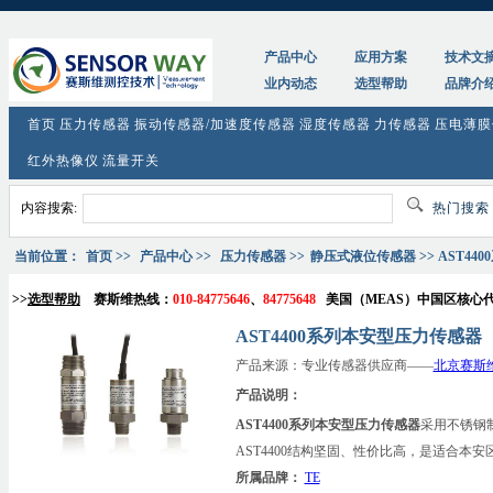
tag:
AST4400系列本安型压力传感器_参数_价格_原理图
产品中心
应用方案
技术文
业内动态
选型帮助
品牌介
首页
压力传感器
振动传感器/加速度传感器
湿度传感器
力传感器
压电薄膜
红外热像仪
流量开关
内容搜索:
热门搜
当前位置：
首页
>>
产品中心
>>
压力传感器
>>
静压式液位传感器
>> AST4
>>
选型帮助
赛斯维热线：
010-84775646
、
84775648
美国（
MEAS
）中国区核心
AST4400系列本安型压力传感器
产品来源：专业传感器供应商——
北京赛斯
产品说明：
AST4400系列本安型压力传感器
采用不锈钢
AST4400结构坚固、性价比高，是适合本
所属品牌：
TE