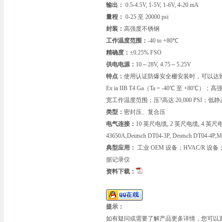
输出：
0.5-4.5V, 1-5V, 1-6V, 4-20 mA
量程：
0-25 至 20000 psi
封装：
高强度不锈钢
工作温度范围：
-40 to +80℃
精确度：
±0.25% FSO
供电电源：
10～28V, 4.75～5.25V
特点：
使用认证防爆安全栅安装时，可以达到 I 类 
Ex ia IIB T4 Ga（Ta = -40℃ 至 +
宽工作温度范围；压?高达 20,000 PS
类型：
密封压、复合压
电气连接：
10 英尺电缆, 2 英尺电缆, 4 英尺电缆,
43650A,Deutsch DT04-3P, Deutsch DT04-4P
典型应用：
工业 OEM 设备；HVAC/R
据记录仪
资料下载：
提示：
如有疑问或需要了解产品更多详情，您可以