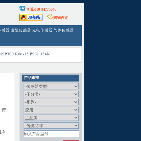
电话:010-84775646
购物咨询
传感器
磁阻传感器
光电传感器
气体传感器
MSP300
Rvit-15
P981
154N
产品查找
。传
找有