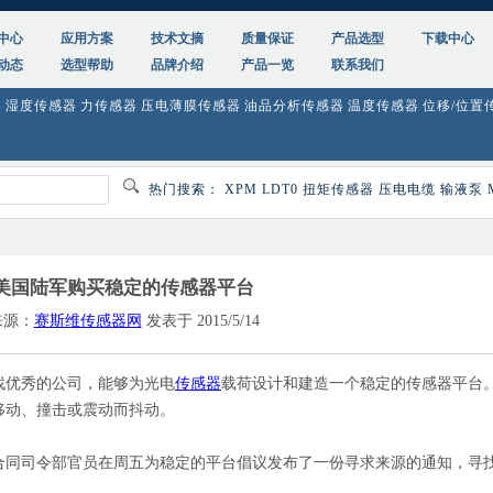
中心
应用方案
技术文摘
质量保证
产品选型
下载中心
动态
选型帮助
品牌介绍
产品一览
联系我们
器
湿度传感器
力传感器
压电薄膜传感器
油品分析传感器
温度传感器
位移/位置
热门搜索：
XPM
LDT0
扭矩传感器
压电电缆
输液泵
美国陆军购买稳定的传感器平台
来源：
赛斯维传感器网
发表于 2015/5/14
优秀的公司，能够为光电
传感器
载荷设计和建造一个稳定的传感器平台
移动、撞击或震动而抖动。
同司令部官员在周五为稳定的平台倡议发布了一份寻求来源的通知，寻