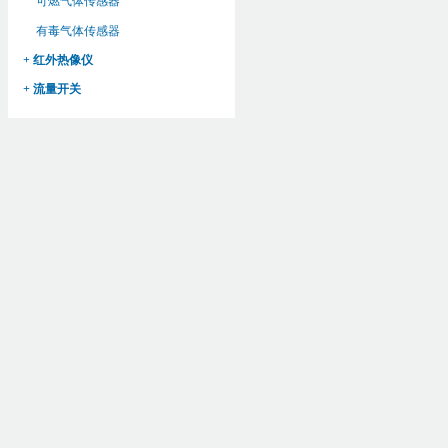
可燃气体传感器
有毒气体传感器
+ 红外热像仪
+ 流量开关